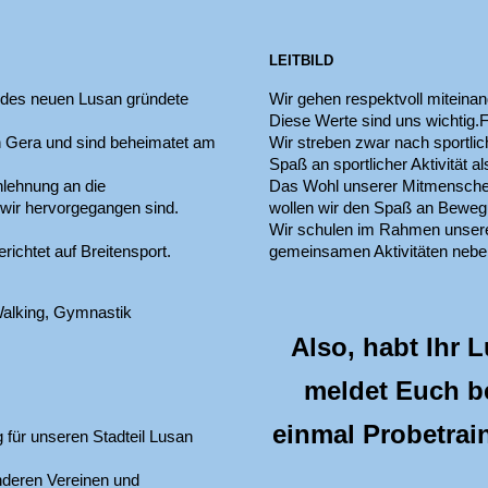
LEITBILD
g des neuen Lusan gründete
Wir gehen respektvoll miteinan
Diese Werte sind uns wichtig.F
von Gera und sind beheimatet am
Wir streben zwar nach sportli
Spaß an sportlicher Aktivität a
nlehnung an die
Das Wohl unserer Mitmenschen
 wir hervorgegangen sind.
wollen wir den Spaß an Bewegu
Wir schulen im Rahmen unsere
richtet auf Breitensport.
gemeinsamen Ak­ti­vi­täten neb
 Walking, Gymnastik
Also, habt Ihr 
meldet Euch b
einmal Probetrai
 für unseren Stadteil Lusan
nderen Vereinen und